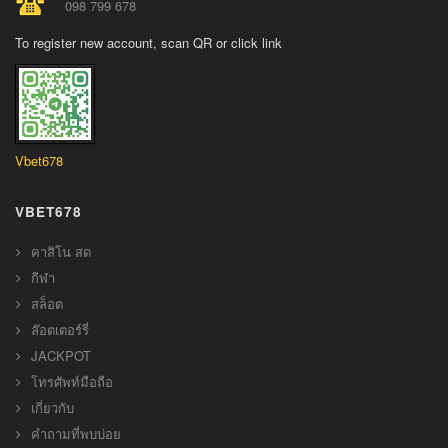
098 799 678
To register new account, scan QR or click link
Vbet678
VBET678
คาสิโน สด
กีฬา
สล็อต
ล๊อตเตอร์รี่
JACKPOT
โทรศัพท์มือถือ
เกี่ยวกับ
คำถามที่พบบ่อย