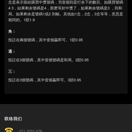
念是表示留給購買中獎號碼，另壹個則是打余下的數目。如購買號碼
4 3，結果剩余號碼是4，那麽等於中獎了，如果剩余號碼是3 ，則和
局。如果剩余是號碼1或2 則輸。其他如1念，2念，3念等等，意思是
相同的。1賠1.9
角：
投註在兩個號碼，其中壹個贏即可。1賠0.95
通：
投註在3個號碼，其中壹個號碼是和局。2賠0.95
三：
投註在3個號碼，其中壹個贏即可。3賠0.95
联络我们
071 2053 678