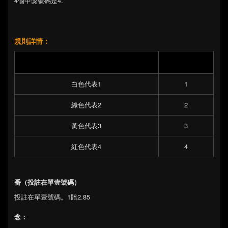
4個中獎號碼是4.
規則詳情：
白色代表1
1
綠色代表2
2
黃色代表3
3
紅色代表4
4
番（投註在單壹號碼）
投註在單壹號碼。1賠2.85
念：