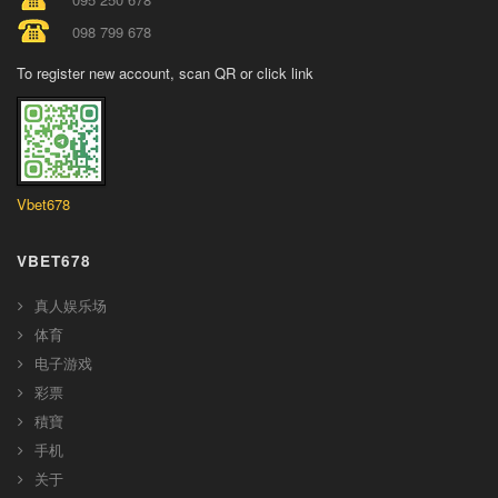
098 799 678
To register new account, scan QR or click link
Vbet678
VBET678
真人娱乐场
体育
电子游戏
彩票
積寶
手机
关于