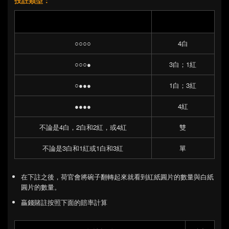
投註類型：
○○○○
4白
○○○●
3白；1紅
○●●●
1白；3紅
●●●●
4紅
不論是4白，2白和2紅，或4紅
雙
不論是3白和1紅或1白和3紅
單
在下註之後，荷官會將碗子翻轉起來就看到紅紙圓片的數量與白紙
圓片的數量。
贏錢賭註按照下面的賠率計算