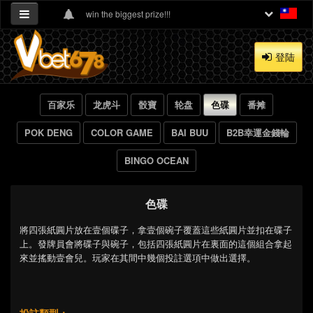
. Play our game and win the biggest prize!!!
登陆
百家乐
龙虎斗
骰寶
轮盘
色碟
番摊
POK DENG
COLOR GAME
BAI BUU
B2B幸運金錢輪
BINGO OCEAN
色碟
將四張紙圓片放在壹個碟子，拿壹個碗子覆蓋這些紙圓片並扣在碟子
上。發牌員會將碟子與碗子，包括四張紙圓片在裏面的這個組合拿起
來並搖動壹會兒。玩家在其間中幾個投註選項中做出選擇。