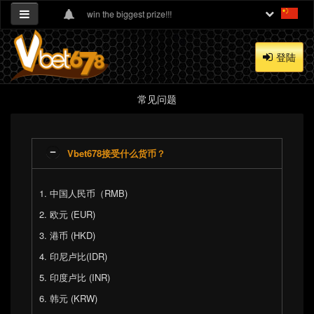
. Play our game and win the biggest prize!!!
登陆
常见问题
Vbet678接受什么货币？
中国人民币（RMB)
欧元 (EUR)
港币 (HKD)
印尼卢比(IDR)
印度卢比 (INR)
韩元 (KRW)