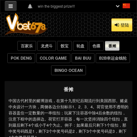
. Play our game and win the biggest prize!!!
登陆
百家乐
龙虎斗
骰宝
轮盘
色碟
番摊
POK DENG
COLOR GAME
BAI BUU
B2B幸运金钱轮
BINGO OCEAN
番摊
中国古代村里的赌博游戏，在第十九世纪后期流行到美国西部。赌桌
中央设计一方块，两侧各边分别标示1、2、3、4。荷官使用不透明的
容器盖住一定数量的一串纽扣；玩家下注容器中除4后余数的纽扣，
注意下框中的选择边。荷官打开容器，每一次坚持消除四个纽扣，直
到最后剩下4个或小于4个为止。例子：如果最后只剩下1个纽扣，那
中奖号码既是1，剩下2个中奖号码是2，剩下3个中奖号码是3，剩下