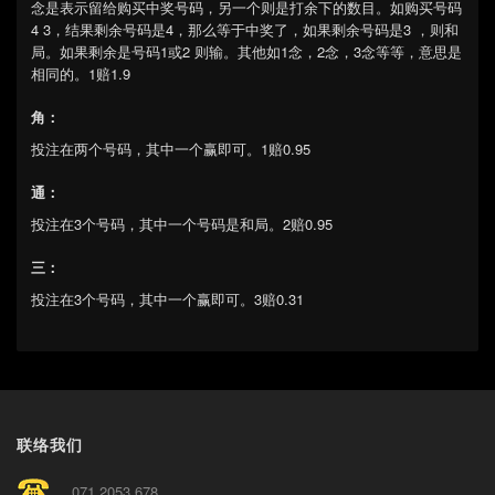
念是表示留给购买中奖号码，另一个则是打余下的数目。如购买号码
4 3，结果剩余号码是4，那么等于中奖了，如果剩余号码是3 ，则和
局。如果剩余是号码1或2 则输。其他如1念，2念，3念等等，意思是
相同的。1赔1.9
角：
投注在两个号码，其中一个赢即可。1赔0.95
通：
投注在3个号码，其中一个号码是和局。2赔0.95
三：
投注在3个号码，其中一个赢即可。3赔0.31
联络我们
071 2053 678