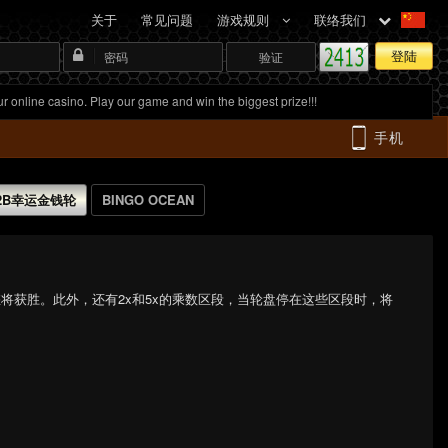
关于
常见问题
游戏规则
联络我们
登陆
nline casino. Play our game and win the biggest prize!!!
手机
2B幸运金钱轮
BINGO OCEAN
您将获胜。此外，还有2x和5x的乘数区段，当轮盘停在这些区段时，将