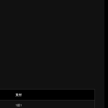
支付
1赔1