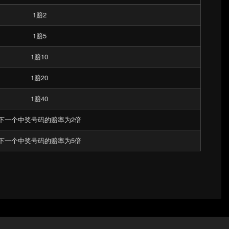
1赔2
1赔5
1赔10
1赔20
1赔40
下一个中奖号码的赔率为2倍
下一个中奖号码的赔率为5倍